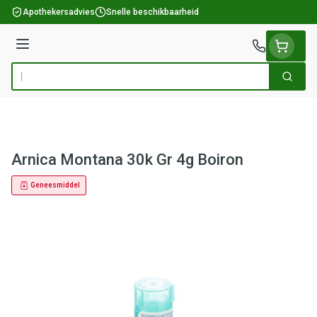
Ga naar de inhoud
Apothekersadvies
Snelle beschikbaarheid
Menu
Zoek
Product, merk, categorie...
Arnica Montana 30k Gr 4g Boiron
Geneesmiddel