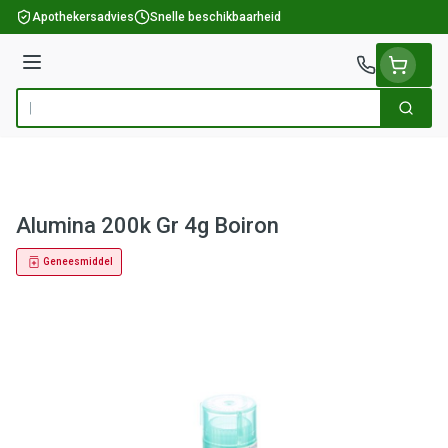
Ga naar de inhoud
Apothekersadvies
Snelle beschikbaarheid
Menu
Zoek
Product, merk, categorie...
Alumina 200k Gr 4g Boiron
Geneesmiddel